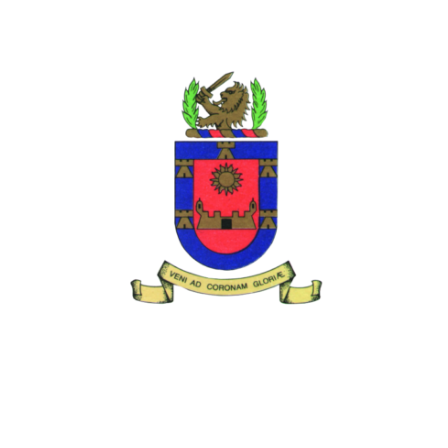
erte de »San
Migue