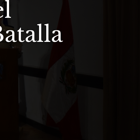
l
atalla