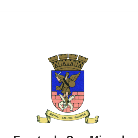
erte de »San
Migue