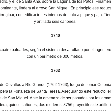
ro, y el de Santa Ana, sobre la Laguna de los Patos. Finament
dominante, lindera al arroyo San Miguel. En principio ese redu
 irregluar, con edificaciones internas de palo a pique y paja. T
y artillado seis cañones.
1740
e cuatro baluartes, según el sistema desarrollado por el ingenier
con un perímetro de 300 metros.
1763
 de Cevallos a Río Grande (1762-1763), luego de tomar Coloni
pera la Fortaleza de Santa Teresa. Asegurando este reducto, env
rte de San Miguel. Ante la amenaza de ser pasados por las armas
era, quince cañones, dos morteros, 3756 proyectiles de artiller