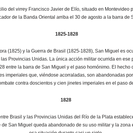
lio del virrey Francisco Javier de Elío, situado en Montevideo p
ificador de la Banda Oriental arriba el 30 de agosto a la barra d
1825-1828
dora (1825) y la Guerra de Brasil (1825-1828), San Miguel es oc
 las Provincias Unidas. La única acción militar ocurrida en ese 
828 entre la barra de San Miguel y el paso homónimo. El hecho d
nes imperiales que, viéndose acorraladas, son abandonadas por s
mbate contra doscientos y cien jinetes imperiales en el paso de
1828
tre Brasil y las Provincias Unidas del Río de la Plata estable
uerte de San Miguel queda abandonado de su uso militar y la zon
esa situación durante casi un siglo.