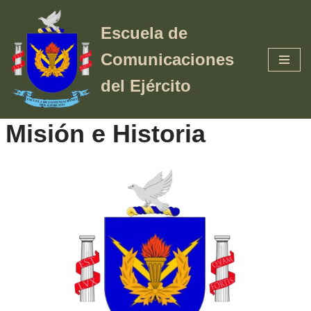
Escuela de
Saltar
al
Comunicaciones
contenido
del Ejército
Misión e Historia