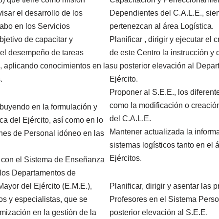
visar el desarrollo de los
Dependientes del C.A.L.E., sie
cabo en los Servicios
pertenezcan al área Logística.
jetivo de capacitar y
Planificar , dirigir y ejecutar el
n el desempeño de tareas
de este Centro la instrucción y
a, aplicando conocimientos en la
su posterior elevación al Depa
.
Ejército.
Proponer al S.E.E., los diferent
como la modificación o creación
buyendo en la formulación y
del C.A.L.E.
ca del Ejército, así como en lo
Mantener actualizada la informa
ones de Personal idóneo en las
sistemas logísticos tanto en el 
Ejércitos.
n con el Sistema de Enseñanza
n los Departamentos de
Mayor del Ejército (E.M.E.),
Planificar, dirigir y asentar las
os y especialistas, que se
Profesores en el Sistema Persona
mización en la gestión de la
posterior elevación al S.E.E.