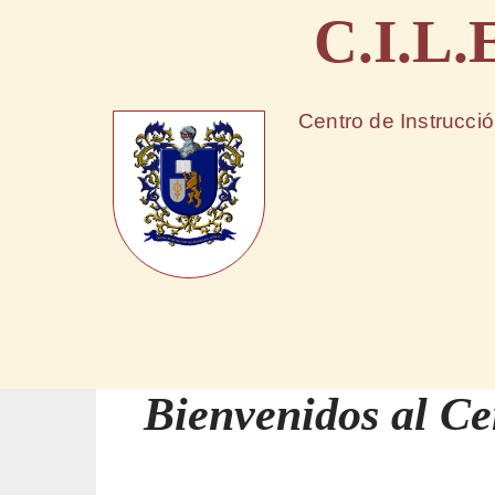
C.I.L.
Saltar
al
Centro de Instrucció
contenido
Bienvenidos al Cen