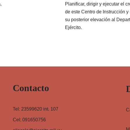
.
Planificar, dirigir y ejecutar el 
de este Centro de Instrucción 
su posterior elevación al Depa
Ejército.
Contacto
Tel: 23599620 int. 107
C
Cel: 091650756
M