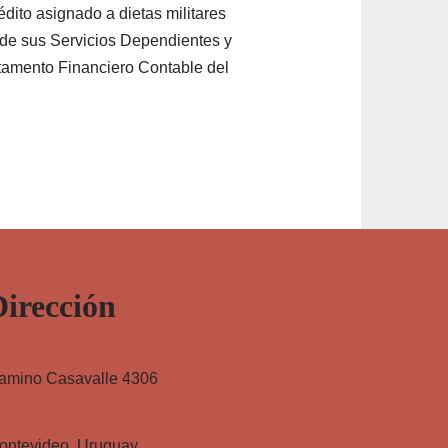
crédito asignado a dietas militares
y de sus Servicios Dependientes y
rtamento Financiero Contable del
Dirección
amino Casavalle 4306
ontevideo, Uruguay.